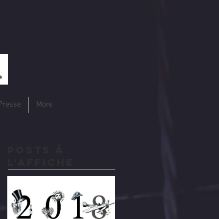
Presse
More
Posts à
l'affiche