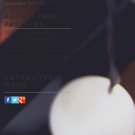
septembre 2017
(1)
1 post
Rechercher
par Tags
2018
alliances
amour
baldaquin
bonne annee
champagne
chouette
coeur
concours
feliz ano
happy new year
love quotes
mariage
mots d'amour
roses
sept a huit
soleil
vintage
vintage gif
voeux
Retrouvez-
nous