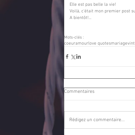
Elle est pas belle la vie! 
Voilà, c'était mon premier post sur
A bientôt!...
Mots-clés :
coeur
amour
love quotes
mariage
vin
Commentaires
Rédigez un commentaire...