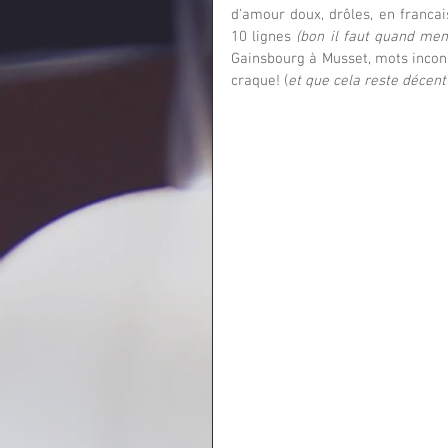
d'amour doux, drôles, en francais
10 lignes 
(bon il faut quand meme
Gainsbourg à Musset, mots inconn
craque! (
et que cela reste décent