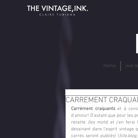
Home
vive l
CARREMENT CRAQUA
Carrément craquants
 et à cons
d'amour! D'autant que pour les pr
recette 
(les mots
) et j'en ferai
dessinant dans l'esprit vintage
carrés seront publiés! (
Site,blog