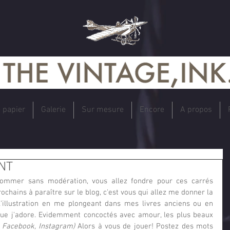
e papier
Galerie
Sur mesure
Encore
A propos
NT
ommer sans modération, vous allez fondre pour ces carrés 
ochains à paraître sur le blog, c'est vous qui allez me donner la 
 l'illustration en me plongeant dans mes livres anciens ou en 
 que j'adore. Evidemment concoctés avec amour, les plus beaux 
, Facebook, Instagram)
 Alors à vous de jouer! Postez des mots 