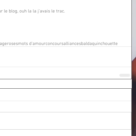
 le blog, ouh la la j'avais le trac. 
tage
roses
mots d'amour
concours
alliances
baldaquin
chouette