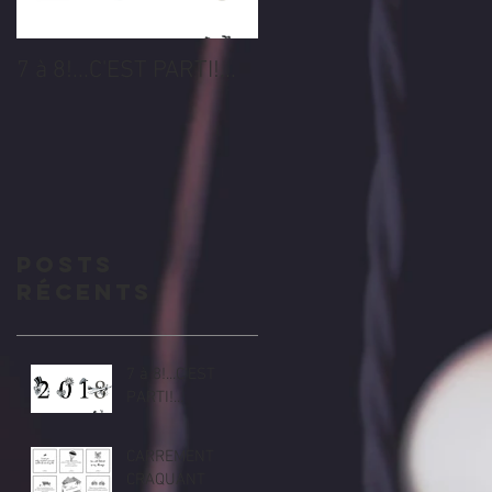
7 à 8!...C'EST PARTI!...
Posts
Récents
7 à 8!...C'EST
PARTI!...
CARREMENT
CRAQUANT