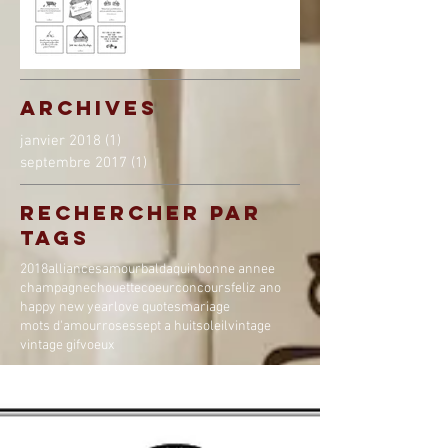
Archives
janvier 2018
(1)
1 post
septembre 2017
(1)
1 post
Rechercher par
Tags
2018
alliances
amour
baldaquin
bonne annee
champagne
chouette
coeur
concours
feliz ano
happy new year
love quotes
mariage
mots d'amour
roses
sept a huit
soleil
vintage
vintage gif
voeux