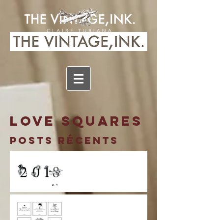
LOVE SQUARES
Posts Récents
7 à 8!...C'EST
PARTI!...
CARREMENT
CRAQUANT