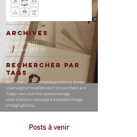
Archives
janvier 2018
(1)
1 post
septembre 2017
(1)
1 post
Rechercher par
Tags
2018
alliances
amour
baldaquin
bonne annee
champagne
chouette
coeur
concours
feliz ano
happy new year
love quotes
mariage
mots d'amour
roses
sept a huit
soleil
vintage
vintage gif
voeux
Posts à venir