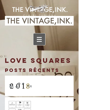
LOVE SQUARES
Posts Récents
7 à 8!...C'EST
PARTI!...
CARREMENT
CRAQUANT