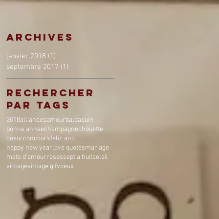
Archives
janvier 2018
(1)
1 post
septembre 2017
(1)
1 post
Rechercher
par Tags
2018
alliances
amour
baldaquin
bonne annee
champagne
chouette
coeur
concours
feliz ano
happy new year
love quotes
mariage
mots d'amour
roses
sept a huit
soleil
vintage
vintage gif
voeux