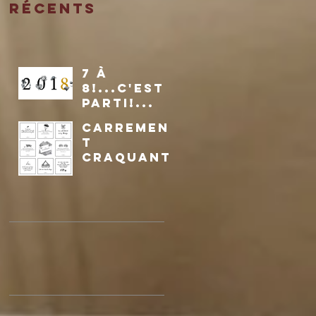
Récents
7 à
8!...C'EST
PARTI!...
CARREMEN
T
CRAQUANT